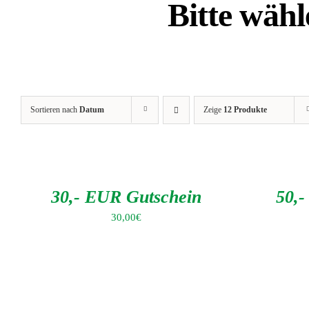
Bitte wäh
Sortieren nach
Datum
Zeige
12 Produkte
IN
IN
DEN
DEN
WARENKORB
WARENKORB
/
/
DETAILS
DETAILS
30,- EUR Gutschein
50,
30,00
€