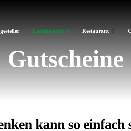
gesteller
Landgasthof
Restaurant
G
Gutscheine
enken kann so einfach s