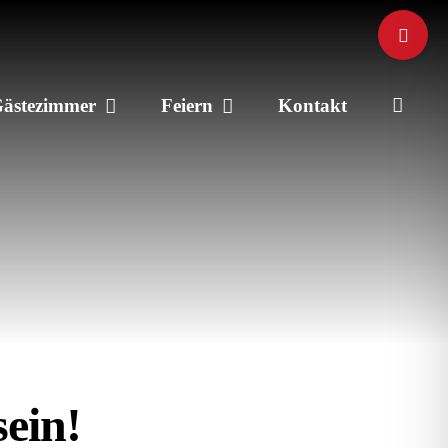
Toggle
Sliding
Bar
ästezimmer
Feiern
Kontakt
Area
ein!