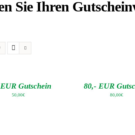
len Sie Ihren Gutschei
IN
DEN
WARENKORB
/
DETAILS
- EUR Gutschein
80,- EUR Gutsc
50,00
€
80,00
€