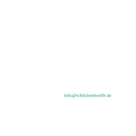
KONTAKT
Landgasthof BIRKENHOF
Eberhard Strohbeck
Schlichenhöfle 2
71566 Althütte-Schlichenhöfle
Telefon: 0 71 83 / 4 18 94
E-Mail:
info@schlichenhoefle.de