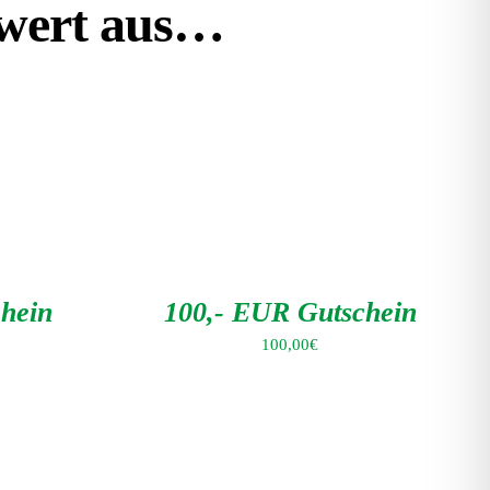
nwert aus…
IN
DEN
WARENKORB
/
DETAILS
hein
100,- EUR Gutschein
100,00
€