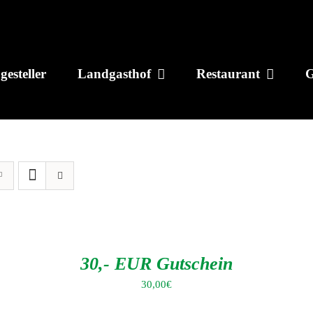
gesteller
Landgasthof
Restaurant
G
IN
DEN
WARENKORB
/
DETAILS
30,- EUR Gutschein
30,00
€