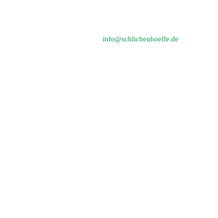
71566 Althütte-Schlichenhöfle
Telefon: 0 71 83 / 4 18 94
E-Mail:
info@schlichenhoefle.de
2026 © Lan