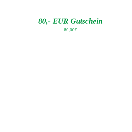
DEN
WARENKORB
/
DETAILS
80,- EUR Gutschein
80,00
€
KONTAKT
Landgasthof BIRKENHOF
Eberhard Strohbeck
Schlichenhöfle 2