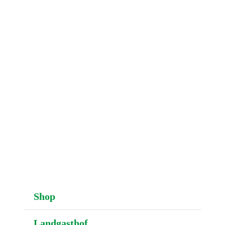
NAVIGATION
N
Shop
Landgasthof