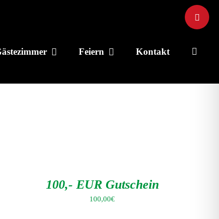
Toggle
Sliding
Bar
ästezimmer
Feiern
Kontakt
Area
IN
DEN
WARENKORB
/
DETAILS
100,- EUR Gutschein
100,00
€